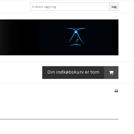
Søg
Din indkøbskurv er tom