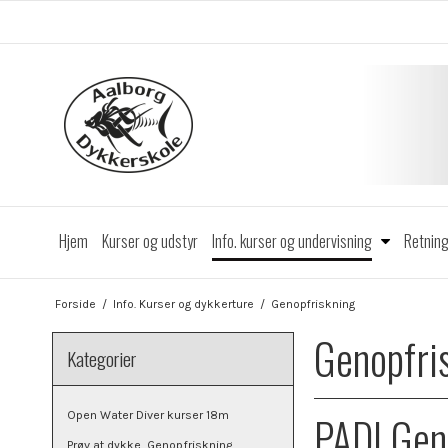
Hjem
Kurser og udstyr
Info. kurser og undervisning
Retning
Forside
/
Info. Kurser og dykkerture
/
Genopfriskning
Genopfri
Kategorier
PADI Gen
Open Water Diver kurser 18m
Prøv at dykke, Genopfriskning,