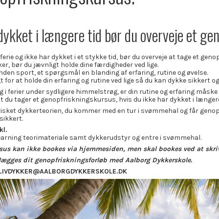
dykket i længere tid bør du overveje et ge
ferie og ikke har dykket i et stykke tid, bør du overveje at tage et geno
er, bør du jævnligt holde dine færdigheder ved lige.
nden sport, et spørgsmål en blanding af erfaring, rutine og øvelse.
 for at holde din erfaring og rutine ved lige så du kan dykke sikkert o
g i ferier under sydligere himmelstrøg, er din rutine og erfaring måsk
at du tager et genopfriskningskursus, hvis du ikke har dykket i længere 
risket dykkerteorien, du kommer med en tur i svømmehal og får genopfr
 sikkert.
kl.
earning teorimateriale samt dykkerudstyr og entre i svømmehal.
us kan ikke bookes via hjemmesiden, men skal bookes ved at skrive
lægges dit genopfriskningsforløb med Aalborg Dykkerskole.
LIVDYKKER@AALBORGDYKKERSKOLE.DK