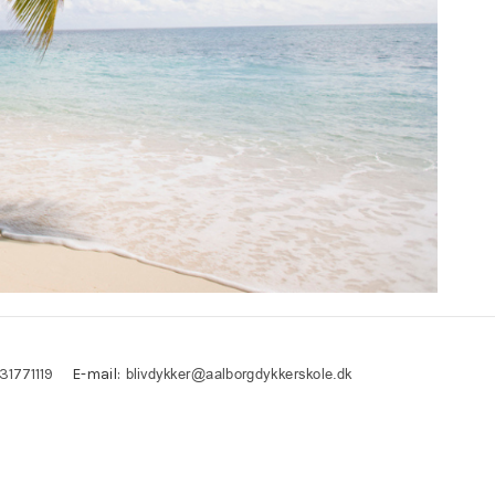
E-mail
:
31771119