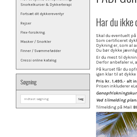
Snorkelkurser & Dykkerterapi
Fortsæt dit dykkereventyr
Har du ikke 
Rejser
Flex-forsikring.
Skal du eventuelt på 
Som certificeret dykk
Masker / Snorkler
Dykning er, som al a
Du bør dykke jævnligt
Finner / Svømmefødder
Er du mest til dyknin
Cressi online katalog
Derfor anbefaler vi, 
På kurset får du opf
igen klar til at dykke
Søgning
Pris kr. 1.495.- alt in
Prisen inkluderer eL
Genopfriskningskurs
Søg
Ved tilmelding plan
Tilmelding på Mail:
B