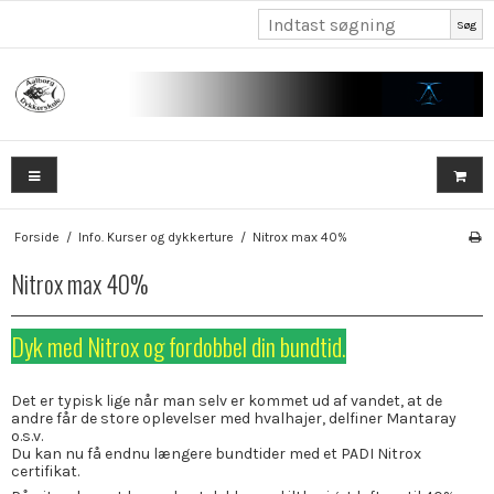
Søg
Forside
/
Info. Kurser og dykkerture
/
Nitrox max 40%
Nitrox max 40%
Dyk med Nitrox og fordobbel din bundtid.
Det er typisk lige når man selv er kommet ud af vandet, at de
andre får de store oplevelser med hvalhajer, delfiner Mantaray
o.s.v.
Du kan nu få endnu længere bundtider med et PADI Nitrox
certifikat.