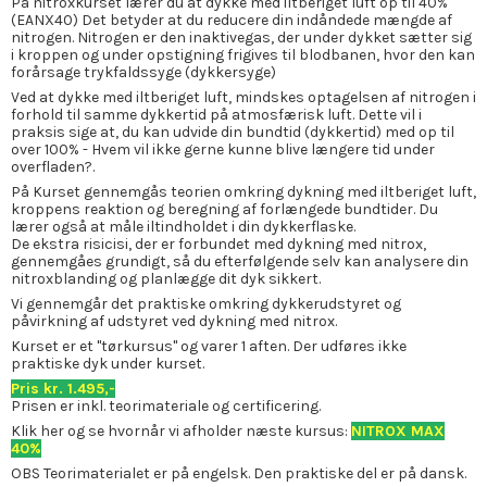
På nitroxkurset lærer du at dykke med iltberiget luft op til 40%
(EANX40) Det betyder at du reducere din indåndede mængde af
nitrogen. Nitrogen er den inaktivegas, der under dykket sætter sig
i kroppen og under opstigning frigives til blodbanen, hvor den kan
forårsage trykfaldssyge (dykkersyge)
Ved at dykke med iltberiget luft, mindskes optagelsen af nitrogen i
forhold til samme dykkertid på atmosfærisk luft. Dette vil i
praksis sige at, du kan udvide din bundtid (dykkertid) med op til
over 100% - Hvem vil ikke gerne kunne blive længere tid under
overfladen?.
På Kurset gennemgås teorien omkring dykning med iltberiget luft,
kroppens reaktion og beregning af forlængede bundtider. Du
lærer også at måle iltindholdet i din dykkerflaske.
De ekstra risicisi, der er forbundet med dykning med nitrox,
gennemgåes grundigt, så du efterfølgende selv kan analysere din
nitroxblanding og planlægge dit dyk sikkert.
Vi gennemgår det praktiske omkring dykkerudstyret og
påvirkning af udstyret ved dykning med nitrox.
Kurset er et "tørkursus" og varer 1 aften. Der udføres ikke
praktiske dyk under kurset.
Pris kr. 1.495,-
Prisen er inkl. teorimateriale og certificering.
Klik her og se hvornår vi afholder næste kursus:
NITROX MAX
40%
OBS Teorimaterialet er på engelsk. Den praktiske del er på dansk.