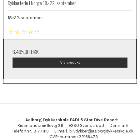
Dykkerferie i Norge 18.-22. september
18.-22. september
6.495,00 DKK
Vis produkt
Aalborg Dykkerskole PADI 5 Star Dive Resort
Ridemandsmøllevej 36
9230 Svenstrup J
Denmark
E-mail
:
Telefonnr.
:
31771119
CVR-nummer
:
32169473