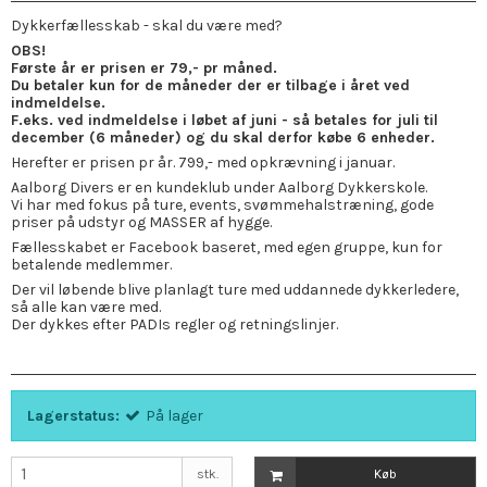
Dykkerfællesskab - skal du være med?
OBS!
Første år er prisen er 79,- pr måned.
Du betaler kun for de måneder der er tilbage i året ved
indmeldelse.
F.eks. ved indmeldelse i løbet af juni - så betales for juli til
december (6 måneder) og du skal derfor købe 6 enheder.
Herefter er prisen pr år. 799,- med opkrævning i januar.
Aalborg Divers er en kundeklub under Aalborg Dykkerskole.
Vi har med fokus på ture, events, svømmehalstræning, gode
priser på udstyr og MASSER af hygge.
Fællesskabet er Facebook baseret, med egen gruppe, kun for
betalende medlemmer.
Der vil løbende blive planlagt ture med uddannede dykkerledere,
så alle kan være med.
Der dykkes efter PADIs regler og retningslinjer.
Lagerstatus:
På lager
stk.
Køb