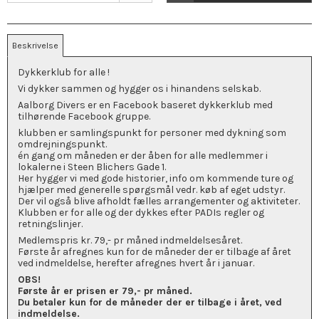
Beskrivelse
Dykkerklub for alle !
Vi dykker sammen og hygger os i hinandens selskab.
Aalborg Divers er en Facebook baseret dykkerklub med
tilhørende Facebook gruppe.
klubben er samlingspunkt for personer med dykning som
omdrejningspunkt.
én gang om måneden er der åben for alle medlemmer i
lokalerne i Steen Blichers Gade 1.
Her hygger vi med gode historier, info om kommende ture og
hjælper med generelle spørgsmål vedr. køb af eget udstyr.
Der vil også blive afholdt fælles arrangementer og aktiviteter.
Klubben er for alle og der dykkes efter PADIs regler og
retningslinjer.
Medlemspris kr. 79,- pr måned indmeldelsesåret.
Første år afregnes kun for de måneder der er tilbage af året
ved indmeldelse, herefter afregnes hvert år i januar.
OBS!
Første år er prisen er 79,- pr måned.
Du betaler kun for de måneder der er tilbage i året, ved
indmeldelse.