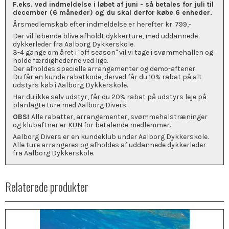
F.eks. ved indmeldelse i løbet af juni - så betales for juli til
december (6 måneder) og du skal derfor købe 6 enheder.
Årsmedlemskab efter indmeldelse er herefter kr. 799,-
Der vil løbende blive afholdt dykkerture, med uddannede
dykkerleder fra Aalborg Dykkerskole.
3-4 gange om året i "off season" vil vi tage i svømmehallen og
holde færdighederne ved lige.
Der afholdes specielle arrangementer og demo-aftener.
Du får en kunde rabatkode, derved får du 10% rabat på alt
udstyrs køb i Aalborg Dykkerskole.
Har du ikke selv udstyr, får du 20% rabat på udstyrs leje på
planlagte ture med Aalborg Divers.
OBS!
Alle rabatter, arrangementer, svømmehalstræninger
og klubaftner er
KUN
for betalende medlemmer.
Aalborg Divers er en kundeklub under Aalborg Dykkerskole.
Alle ture arrangeres og afholdes af uddannede dykkerleder
fra Aalborg Dykkerskole.
Relaterede produkter